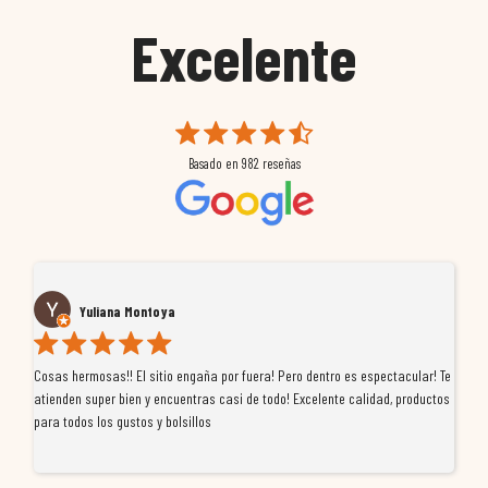
Excelente
Basado en
982
reseñas
Yuliana Montoya
Cosas hermosas!! El sitio engaña por fuera! Pero dentro es espectacular! Te
Tu
atienden super bien y encuentras casi de todo! Excelente calidad, productos
de
para todos los gustos y bolsillos
pr
re
ti