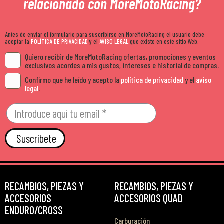
relacionado con MoreMotoRacing?
Antes de enviar el formulario para suscribirse en MoreMotoRacing el usuario debe
aceptar la
POLÍTICA DE PRIVACIDAD
y el
AVISO LEGAL
que existe en este sitio Web.
Quiero recibir de MoreMotoRacing ofertas, promociones y eventos
exclusivos acordes a mis gustos, intereses e historial de compras.
Confirmo que he leído y acepto la
política de privacidad
y el
aviso
legal
.
Suscríbete
RECAMBIOS, PIEZAS Y
RECAMBIOS, PIEZAS Y
ACCESORIOS
ACCESORIOS QUAD
ENDURO/CROSS
Carburación