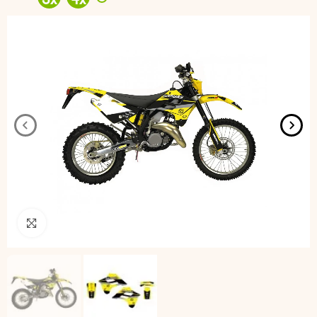
3
x
4
x
Pincha para agrandar