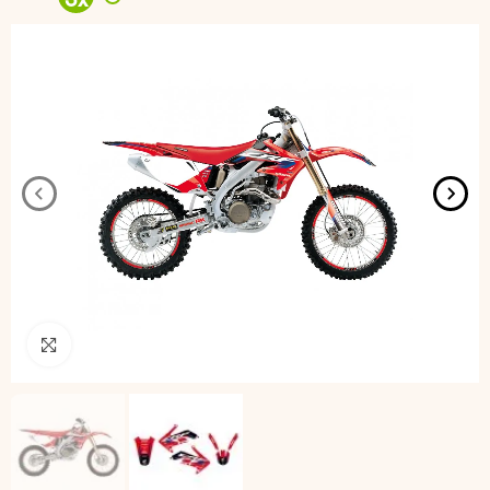
3
x
Pincha para agrandar