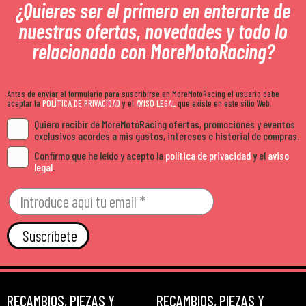
¿Quieres ser el primero en enterarte de
nuestras ofertas, novedades y todo lo
relacionado con MoreMotoRacing?
Antes de enviar el formulario para suscribirse en MoreMotoRacing el usuario debe
aceptar la
POLÍTICA DE PRIVACIDAD
y el
AVISO LEGAL
que existe en este sitio Web.
Quiero recibir de MoreMotoRacing ofertas, promociones y eventos
exclusivos acordes a mis gustos, intereses e historial de compras.
Confirmo que he leído y acepto la
política de privacidad
y el
aviso
legal
.
Suscríbete
RECAMBIOS, PIEZAS Y
RECAMBIOS, PIEZAS Y