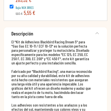
Bujía NGK BR8ES
5,55 €
6,93 €
Descripción
El *Kit de Adhesivos Blackbird Racing Dream 5* para
*Gas Gas EC 10-11 / ECF 10-13* es la solución perfecta
para personalizar y proteger tu motocicleta. Diseñado
específicamente para los modelos *EC 125, EC 250, EC
250 F, EC 300, EC 200* y *EC 450 F*, este kit garantiza
un ajuste perfecto y una instalación sencilla.
Fabricado por *Blackbird Racing*, una marca reconocida
por su alta calidad y durabilidad, este kit de adhesivos
está hecho con materiales resistentes que aseguran
una larga vida útil y una apariencia impecable. Los
gráficos del kit ofrecen un diseño moderno y audaz que
realza el aspecto de tu moto, haciéndola destacar
tanto en la pista como fuera de ella.
Los adhesivos son resistentes a los arañazos y a los
efectos del sol, manteniendo sus colores vivos y su