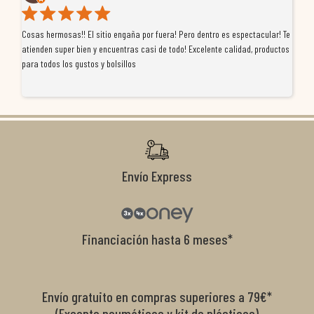
Cosas hermosas!! El sitio engaña por fuera! Pero dentro es espectacular! Te
Tu
atienden super bien y encuentras casi de todo! Excelente calidad, productos
de
para todos los gustos y bolsillos
pr
re
ti
co
r
Envío Express
Financiación hasta 6 meses*
Envío gratuito en compras superiores a 79€*
(Excepto neumáticos y kit de plásticos)