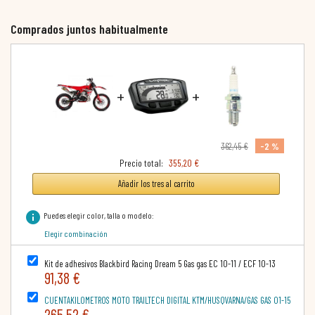
Comprados juntos habitualmente
+
+
-2 %
362,45 €
Precio total:
355,20 €
Añadir los tres al carrito
info
Puedes elegir color, talla o modelo:
Elegir combinación
Kit de adhesivos Blackbird Racing Dream 5 Gas gas EC 10-11 / ECF 10-13
91,38 €
CUENTAKILOMETROS MOTO TRAILTECH DIGITAL KTM/HUSQVARNA/GAS GAS 01-15
265,52 €