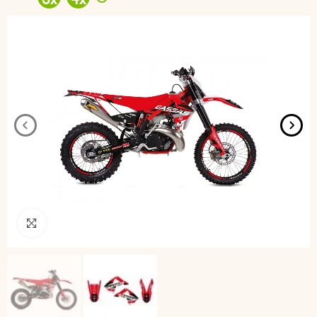
3
x
4
x
Pincha para agrandar