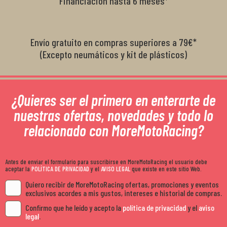
Financiación hasta 6 meses*
Envío gratuito en compras superiores a 79€*
(Excepto neumáticos y kit de plásticos)
¿Quieres ser el primero en enterarte de
nuestras ofertas, novedades y todo lo
relacionado con MoreMotoRacing?
Antes de enviar el formulario para suscribirse en MoreMotoRacing el usuario debe
aceptar la
POLÍTICA DE PRIVACIDAD
y el
AVISO LEGAL
que existe en este sitio Web.
Quiero recibir de MoreMotoRacing ofertas, promociones y eventos
exclusivos acordes a mis gustos, intereses e historial de compras.
Confirmo que he leído y acepto la
política de privacidad
y el
aviso
legal
.