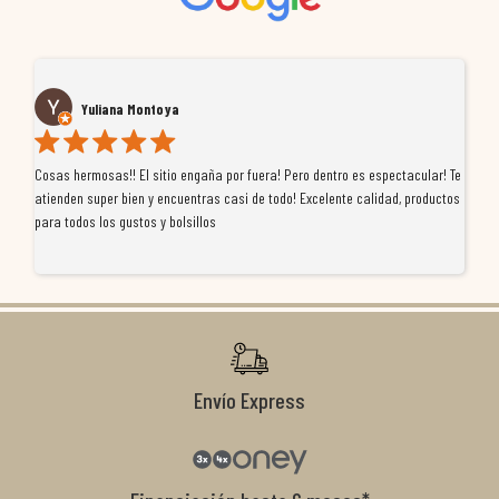
Yuliana Montoya
Cosas hermosas!! El sitio engaña por fuera! Pero dentro es espectacular! Te
Tu
atienden super bien y encuentras casi de todo! Excelente calidad, productos
de
para todos los gustos y bolsillos
pr
re
ti
co
r
Envío Express