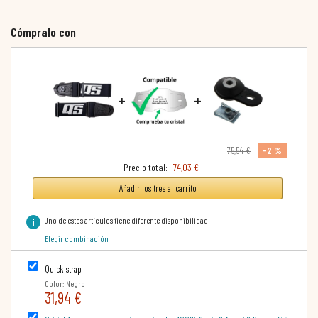
Cómpralo con
+
+
-2 %
75,54 €
Precio total:
74,03 €
Añadir los tres al carrito
info
Uno de estos artículos tiene diferente disponibilidad
Elegir combinación
Quick strap
Color: Negro
31,94 €