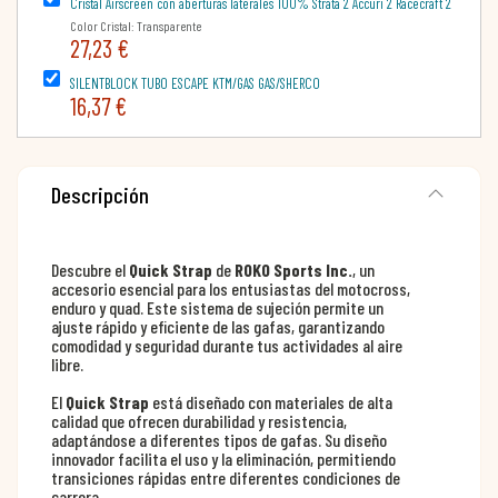
Cristal Airscreen con aberturas laterales 100% Strata 2 Accuri 2 Racecraft 2
Color Cristal: Transparente
27,23 €
SILENTBLOCK TUBO ESCAPE KTM/GAS GAS/SHERCO
16,37 €
Descripción
Descubre el
Quick Strap
de
ROKO Sports Inc.
, un
accesorio esencial para los entusiastas del motocross,
enduro y quad. Este sistema de sujeción permite un
ajuste rápido y eficiente de las gafas, garantizando
comodidad y seguridad durante tus actividades al aire
libre.
El
Quick Strap
está diseñado con materiales de alta
calidad que ofrecen durabilidad y resistencia,
adaptándose a diferentes tipos de gafas. Su diseño
innovador facilita el uso y la eliminación, permitiendo
transiciones rápidas entre diferentes condiciones de
carrera.