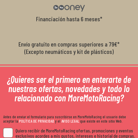
Financiación hasta 6 meses*
Envío gratuito en compras superiores a 79€*
(Excepto neumáticos y kit de plásticos)
¿Quieres ser el primero en enterarte de
nuestras ofertas, novedades y todo lo
relacionado con MoreMotoRacing?
Antes de enviar el formulario para suscribirse en MoreMotoRacing el usuario debe
aceptar la
POLÍTICA DE PRIVACIDAD
y el
AVISO LEGAL
que existe en este sitio Web.
Quiero recibir de MoreMotoRacing ofertas, promociones y eventos
exclusivos acordes a mis gustos, intereses e historial de compras.