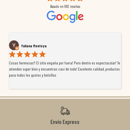
Basado en
982
reseñas
Yuliana Montoya
Cosas hermosas!! El sitio engaña por fuera! Pero dentro es espectacular! Te
Tu
atienden super bien y encuentras casi de todo! Excelente calidad, productos
de
para todos los gustos y bolsillos
pr
re
ti
co
r
Envío Express