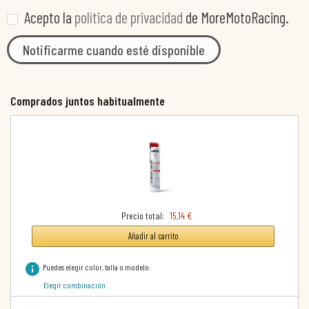
Acepto la
política de privacidad
de MoreMotoRacing.
Notificarme cuando esté disponible
Comprados juntos habitualmente
Precio total:
15,14 €
Añadir al carrito
info
Puedes elegir color, talla o modelo:
Elegir combinación