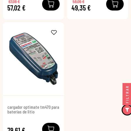
67,08 €
58,06 €
57,02 €
49,35 €
FILTRAR
cargador optimate tm470 para
baterías de litio
79,61 €