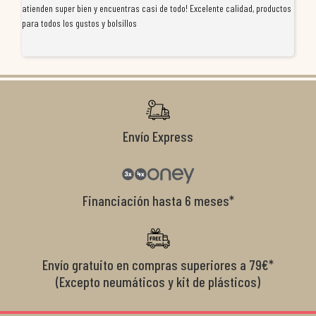
atienden super bien y encuentras casi de todo! Excelente calidad, productos
de
para todos los gustos y bolsillos
pr
re
ti
co
r
Envío Express
Financiación hasta 6 meses*
Envío gratuito en compras superiores a 79€*
(Excepto neumáticos y kit de plásticos)