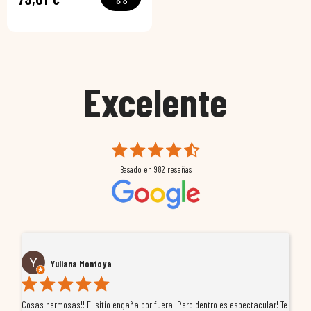
Excelente
Basado en
982
reseñas
Yuliana Montoya
Cosas hermosas!! El sitio engaña por fuera! Pero dentro es espectacular! Te
Tu