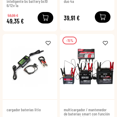
inteligente bs battery bs10
duo 4a
6/12v 1a
58,06 €
39,91 €
49,35 €
-15%
cargador baterías litio
multicargador / mantenedor
de baterías smart con función