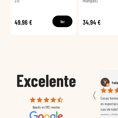
2.0
mangas)
49,96 €
34,94 €
Ver
Excelente
Susana García Luis
Yuli
〈
 que
Magnífica atención al cliente. Tuvimos un pequeño
Cosas hermos
mpleados
retraso en el pedido y desde el minuto uno se
es espectacu
Basado en
982
reseñas
a
preocuparon por ayudarnos en todo. Gracias a Sergio,
casi de todo!
magnífico gestor... atento, amable, un servicio de 10.
gustos y bols