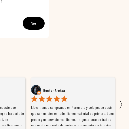
or
€
Ver
Hector Arotxa
〉
roducto que
Llevo tiempo comprando en Moremoto y solo puedo decir
Vengo
ng se ha portado
que son un diez en todo. Tienen material de primera, buen
la ti
ad, se
precio y un servicio rapidísimo. Da gusto cuando tratas
tiene
ta y finalmente
con gente que sabe de motos y te aconseja sin intentar
traba