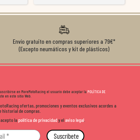
y satisfactoria.
venderte por vender. Los pedidos llegan perfectos, bien
y ayu
nte se implican
embalados y siempre a tiempo. Se nota que les importa
busca
diciones de
el cliente y que disfrutan lo que hacen. Si te gusta la
años 
s lados. Muy
moto y quieres comprar sin complicarte, Moremoto es el
sitio. Calidad, rapidez y buen rollo. ??️
Envío gratuito en compras superiores a 79€*
(Excepto neumáticos y kit de plásticos)
 suscribirse en MoreMotoRacing el usuario debe aceptar la
POLÍTICA DE
te en este sitio Web.
MotoRacing ofertas, promociones y eventos exclusivos acordes a
e historial de compras.
 acepto la
política de privacidad
y el
aviso legal
.
Suscríbete