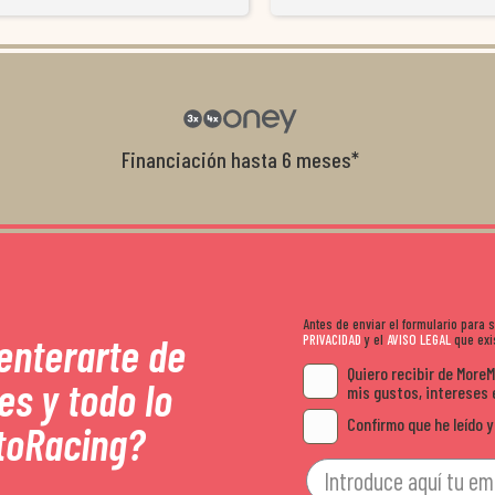
resolvieron el problema de forma rápida 
Da gusto tratar con tiendas que realme
con el cliente, y me ofrecieron unas con
garantía que no me la igualaron en otro
recomendables.
Financiación hasta 6 meses*
Antes de enviar el formulario para
 enterarte de
PRIVACIDAD
y el
AVISO LEGAL
que exis
Quiero recibir de More
es y todo lo
mis gustos, intereses 
Confirmo que he leído y
toRacing?