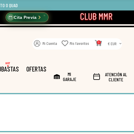
OTO O QUAD
Cita Previa
0
Mi Cuenta
Mis favoritos
€ EUR
HOT
UBASTAS
OFERTAS
MI
ATENCIÓN AL
GARAJE
CLIENTE