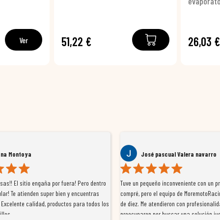
evaporat
51,22 €
26,03 
Ver
ana Montoya
José pascual Valera navarro
as!! El sitio engaña por fuera! Pero dentro
Tuve un pequeño inconveniente con un p
lar! Te atienden super bien y encuentras
compré, pero el equipo de MoremotoRaci
 Excelente calidad, productos para todos los
de diez. Me atendieron con profesionalid
illos
preocuparon por buscar una solución jus