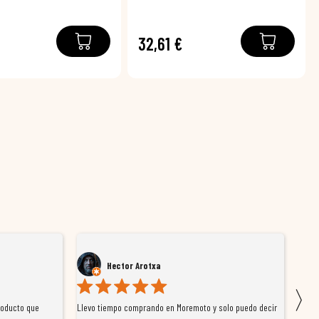
32,61 €
Hector Arotxa
〉
roducto que
Llevo tiempo comprando en Moremoto y solo puedo decir
Vengo