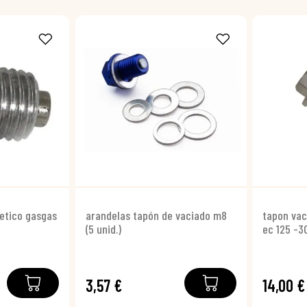
etico gasgas
arandelas tapón de vaciado m8
tapon va
(5 unid.)
ec 125 -
3,57 €
14,00 €