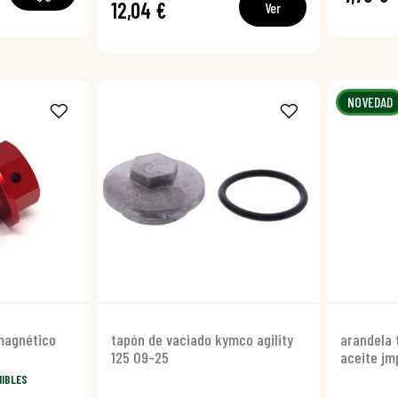
12,04 €
Ver
NOVEDAD
 magnético
tapón de vaciado kymco agility
arandela 
125 09-25
aceite jm
NIBLES