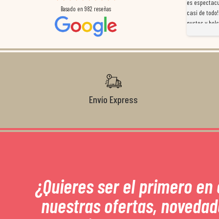
mpleados
retraso en el pedido y desde el minuto uno se
es espectacu
Basado en
982
reseñas
a
preocuparon por ayudarnos en todo. Gracias a Sergio,
casi de todo!
magnífico gestor... atento, amable, un servicio de 10.
gustos y bols
Gracias de nuevo por todo!
Envío Express
¿Quieres ser el primero en
nuestras ofertas, novedad