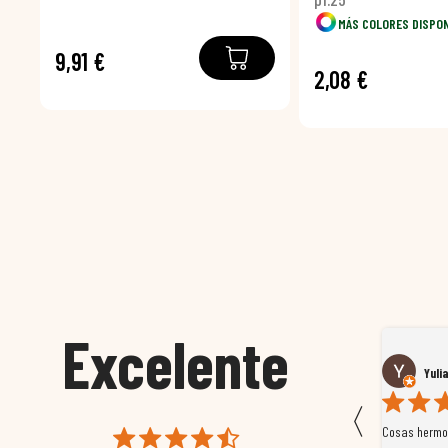
MÁS COLORES DISPO
9,91 €
2,08 €
Excelente
Susana García Luis
Yuli
〈
 que
Magnífica atención al cliente. Tuvimos un pequeño
Cosas hermos