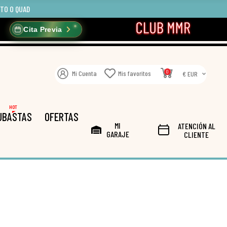
OTO O QUAD
Cita Previa
0
Mi Cuenta
Mis favoritos
€ EUR
HOT
UBASTAS
OFERTAS
MI
ATENCIÓN AL
GARAJE
CLIENTE