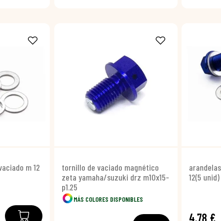
vaciado m 12
tornillo de vaciado magnético
arandelas
zeta yamaha/suzuki drz m10x15-
12(5 unid)
p1.25
MÁS COLORES DISPONIBLES
4,78 €