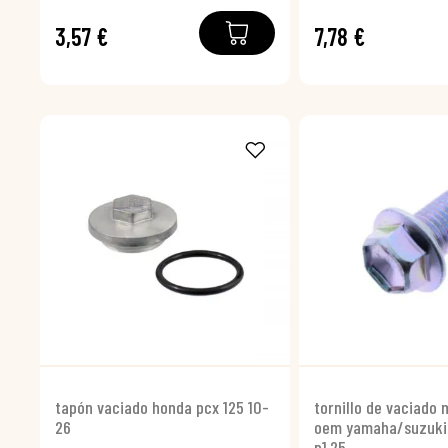
3,57 €
7,78 €
tapón vaciado honda pcx 125 10-
tornillo de vaciado
26
oem yamaha/suzuki 
p1.25