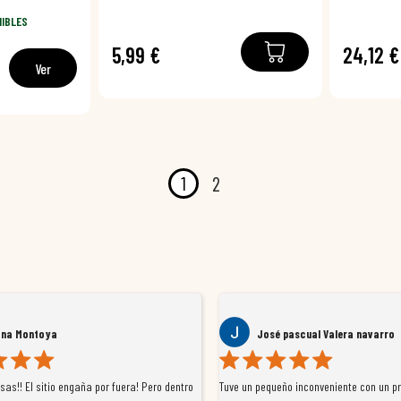
NIBLES
5,99 €
24,12 €
Ver
1
2
ana Montoya
José pascual Valera navarro
as!! El sitio engaña por fuera! Pero dentro
Tuve un pequeño inconveniente con un p