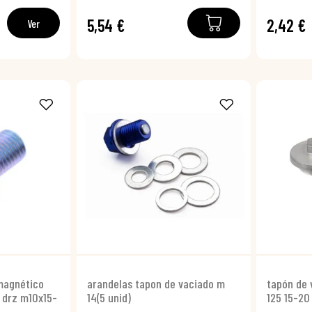
5,54 €
2,42 €
Ver
 magnético
arandelas tapon de vaciado m
tapón de
drz m10x15-
14(5 unid)
125 15-20