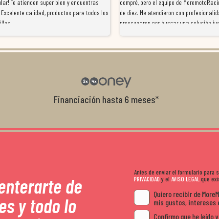
lar! Te atienden super bien y encuentras
compré, pero el equipo de MoremotoRaci
 Excelente calidad, productos para todos los
de diez. Me atendieron con profesionalid
illos
preocuparon por buscar una solución jus
resolvieron el problema de forma rápida 
Da gusto tratar con tiendas que realme
con el cliente, y me ofrecieron unas con
garantía que no me la igualaron en otro
recomendables.
Financiación hasta 6 meses*
Antes de enviar el formulario para
 enterarte de
PRIVACIDAD
y el
AVISO LEGAL
que exis
Quiero recibir de More
es y todo lo
mis gustos, intereses 
Confirmo que he leído y