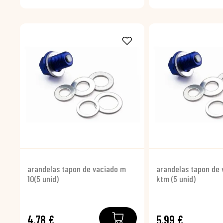
arandelas tapon de vaciado m
arandelas tapon de 
10(5 unid)
ktm (5 unid)
4,78 €
5,99 €