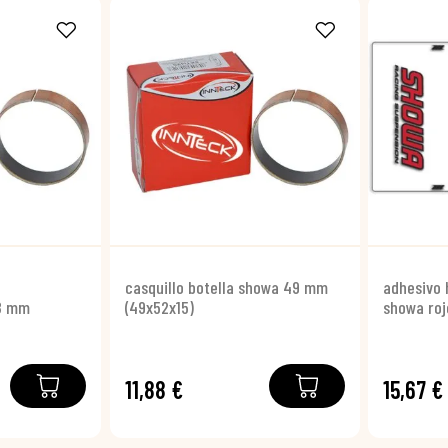
casquillo botella showa 49 mm
adhesivo 
8 mm
(49x52x15)
showa roj
11,88 €
15,67 €