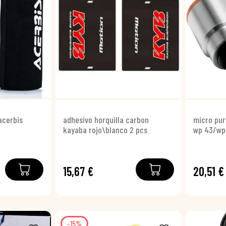
acerbis
adhesivo horquilla carbon
micro pur
kayaba rojo\blanco 2 pcs
wp 43/wp
15,67 €
20,51 €
-15%