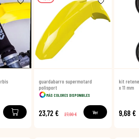
erbis
guardabarro supermotard
kit retene
polisport
x 11 mm
MÁS COLORES DISPONIBLES
23,72 €
9,68 €
Ver
27,90 €