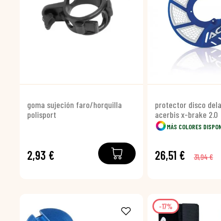
goma sujeción faro/horquilla
protector disco del
polisport
acerbis x-brake 2.0
MÁS COLORES DISPO
2,93 €
26,51 €
31,94 €
-17%