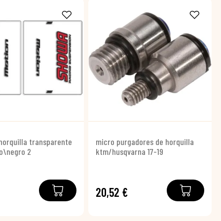
horquilla transparente
micro purgadores de horquilla
o\negro 2
ktm/husqvarna 17-19
20,52 €