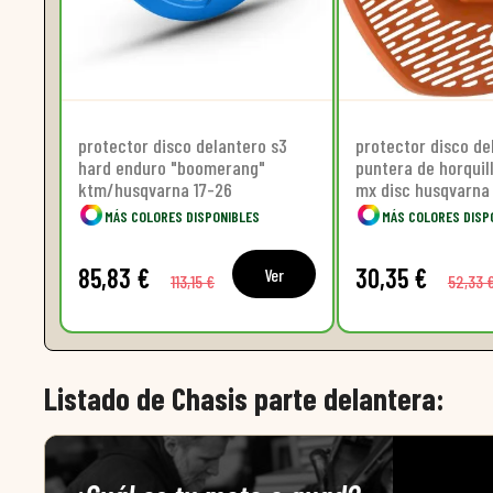
protector disco delantero s3
protector disco de
hard enduro "boomerang"
puntera de horquill
ktm/husqvarna 17-26
mx disc husqvarna
16-23 / gas gas 21
MÁS COLORES DISPONIBLES
MÁS COLORES DISP
85,83 €
30,35 €
Ver
113,15 €
52,33 
Listado de Chasis parte delantera: