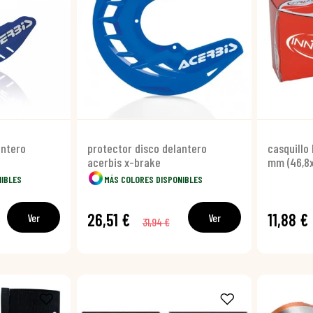
antero
protector disco delantero
casquillo
acerbis x-brake
mm (46,8
NIBLES
MÁS COLORES DISPONIBLES
26,51 €
11,88 €
Ver
Ver
31,94 €