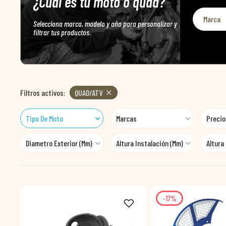
¿Cuál es tu moto o quad?
Selecciona marca, modelo y año para personalizar y
filtrar tus productos.
Filtros activos:
QUAD/ATV
Tipo De Moto
Marcas
Precio
Diametro Exterior (mm)
Altura Instalación (mm)
Altura
-17%