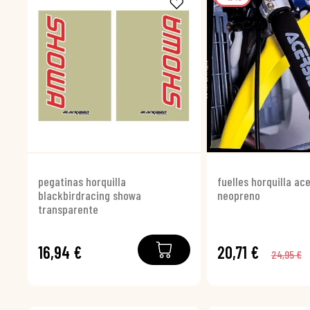
pegatinas horquilla
fuelles horquilla ac
blackbirdracing showa
neopreno
transparente
16,94 €
20,71 €
24,95 €