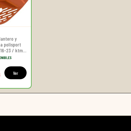
lantero y
a polisport
 16-23 / ktm
-23
ONIBLES
Ver
€