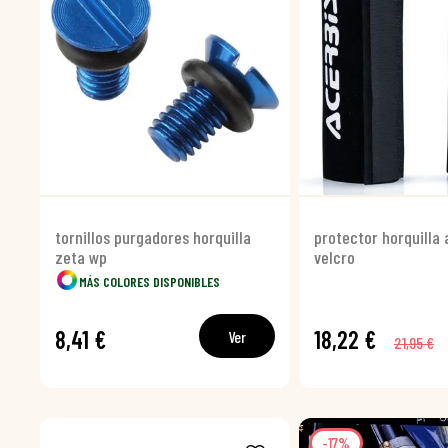
tornillos purgadores horquilla
protector horquilla 
zeta wp
velcro
MÁS COLORES DISPONIBLES
8,41 €
18,22 €
Ver
21,95 €
-17%