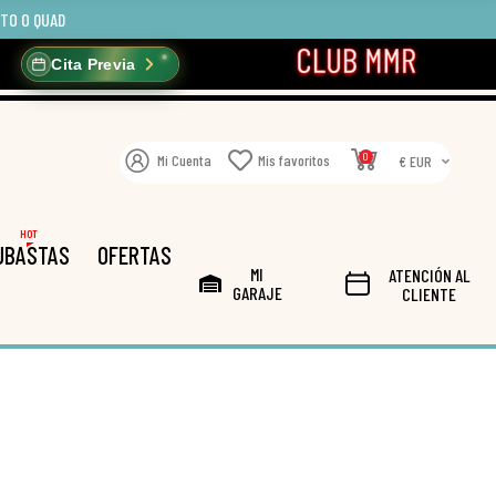
OTO O QUAD
Cita Previa
0
Mi Cuenta
Mis favoritos
€ EUR
HOT
UBASTAS
OFERTAS
MI
ATENCIÓN AL
GARAJE
CLIENTE