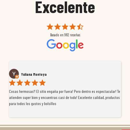
Excelente
Basado en
982
reseñas
Yuliana Montoya
Cosas hermosas!! El sitio engaña por fuera! Pero dentro es espectacular! Te
Tu
atienden super bien y encuentras casi de todo! Excelente calidad, productos
de
para todos los gustos y bolsillos
pr
re
ti
co
r