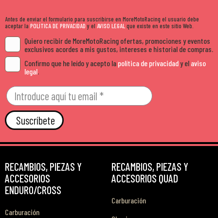
Antes de enviar el formulario para suscribirse en MoreMotoRacing el usuario debe
aceptar la
POLÍTICA DE PRIVACIDAD
y el
AVISO LEGAL
que existe en este sitio Web.
Quiero recibir de MoreMotoRacing ofertas, promociones y eventos
exclusivos acordes a mis gustos, intereses e historial de compras.
Confirmo que he leído y acepto la
política de privacidad
y el
aviso
legal
.
Suscríbete
RECAMBIOS, PIEZAS Y
RECAMBIOS, PIEZAS Y
ACCESORIOS
ACCESORIOS QUAD
ENDURO/CROSS
Carburación
Carburación