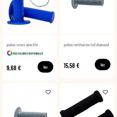
puños cross amx lite
puños renthal mx full diamond
MÁS COLORES DISPONIBLES
15,58 €
Ver
9,68 €
Ver