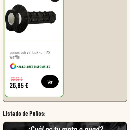
puños odi v2 lock-on 1/2
waffle
MÁS COLORES DISPONIBLES
33,57 €
Ver
26,85 €
Listado de Puños:
¿Cuál es tu moto o quad?