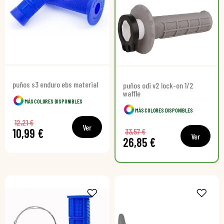
puños s3 enduro ebs material
puños odi v2 lock-on 1/2
waffle
MÁS COLORES DISPONIBLES
MÁS COLORES DISPONIBLES
12,21 €
Ver
10,99 €
33,57 €
Ver
26,85 €