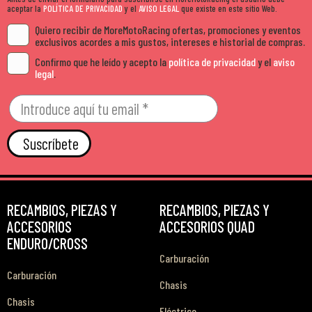
aceptar la
POLÍTICA DE PRIVACIDAD
y el
AVISO LEGAL
que existe en este sitio Web.
Quiero recibir de MoreMotoRacing ofertas, promociones y eventos
exclusivos acordes a mis gustos, intereses e historial de compras.
Confirmo que he leído y acepto la
política de privacidad
y el
aviso
legal
.
Suscríbete
RECAMBIOS, PIEZAS Y
RECAMBIOS, PIEZAS Y
ACCESORIOS
ACCESORIOS QUAD
ENDURO/CROSS
Carburación
Carburación
Chasis
Chasis
Eléctrico