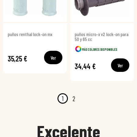
puños renthal lock-on mx
puños micro-x v2 lock-on para
50 y 65 cc
MÁS COLORES DISPONIBLES
35,25 €
Ver
34,44 €
Ver
1
2
Excelente