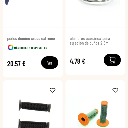
puños domino cross extreme
alambres acer.inox .para
sujecion de puños 2.5m
MÁS COLORES DISPONIBLES
4,78 €
20,57 €
Ver