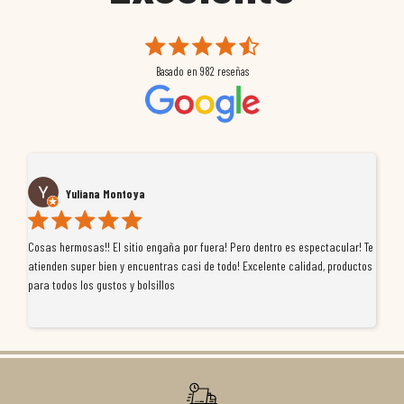
Basado en
982
reseñas
Yuliana Montoya
Cosas hermosas!! El sitio engaña por fuera! Pero dentro es espectacular! Te
Tu
atienden super bien y encuentras casi de todo! Excelente calidad, productos
de
para todos los gustos y bolsillos
pr
re
ti
co
r