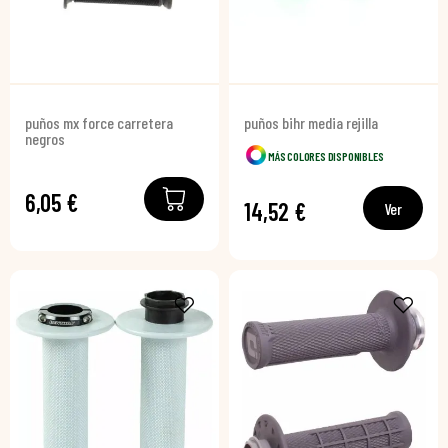
puños mx force carretera
puños bihr media rejilla
negros
MÁS COLORES DISPONIBLES
6,05 €
14,52 €
Ver