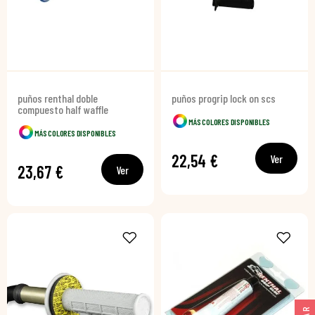
puños renthal doble
puños progrip lock on scs
compuesto half waffle
MÁS COLORES DISPONIBLES
MÁS COLORES DISPONIBLES
22,54 €
Ver
23,67 €
Ver