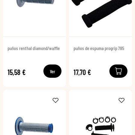
puños renthal diamond/waffle
puños de espuma progrip 785
15,58 €
17,70 €
Ver