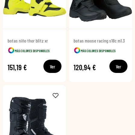
botas niño thor blitz xr
botas moose racing s18c m1.3
MÁS COLORES DISPONIBLES
MÁS COLORES DISPONIBLES
151,19 €
120,94 €
Ver
Ver