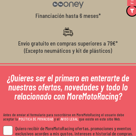
Financiación hasta 6 meses*
Envío gratuito en compras superiores a 79€*
(Excepto neumáticos y kit de plásticos)
¿Quieres ser el primero en enterarte de
nuestras ofertas, novedades y todo lo
relacionado con MoreMotoRacing?
Antes de enviar el formulario para suscribirse en MoreMotoRacing el usuario debe
aceptar la
POLÍTICA DE PRIVACIDAD
y el
AVISO LEGAL
que existe en este sitio Web.
Quiero recibir de MoreMotoRacing ofertas, promociones y eventos
exclusivos acordes a mis gustos, intereses e historial de compras.