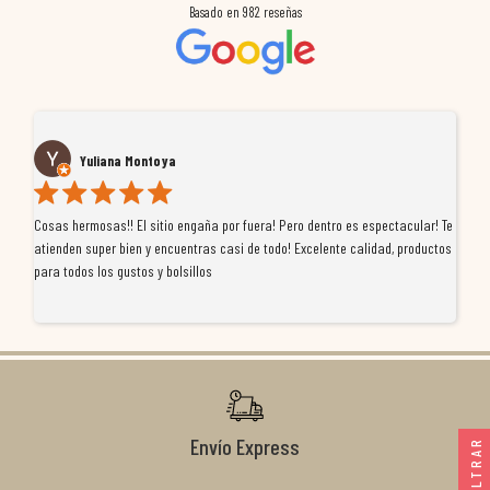
Basado en
982
reseñas
Yuliana Montoya
Cosas hermosas!! El sitio engaña por fuera! Pero dentro es espectacular! Te
Tu
atienden super bien y encuentras casi de todo! Excelente calidad, productos
de
para todos los gustos y bolsillos
pr
re
ti
co
r
Envío Express
FILTRAR