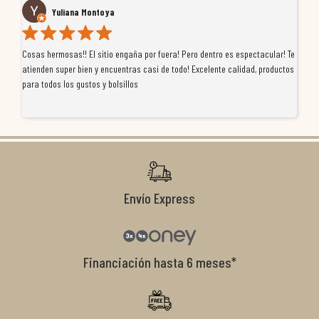
Yuliana Montoya
Cosas hermosas!! El sitio engaña por fuera! Pero dentro es espectacular! Te
Tu
atienden super bien y encuentras casi de todo! Excelente calidad, productos
de
para todos los gustos y bolsillos
pr
re
ti
co
r
Envío Express
Financiación hasta 6 meses*