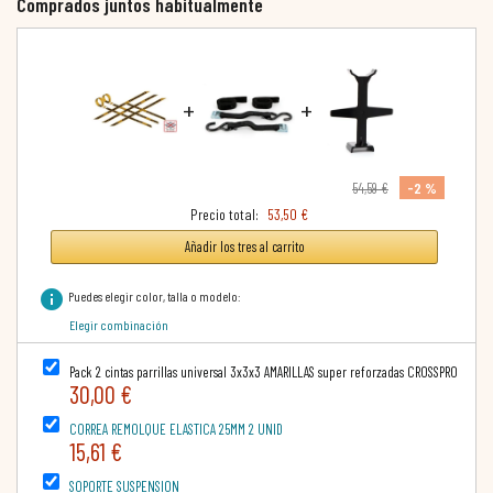
Comprados juntos habitualmente
+
+
-2 %
54,59 €
Precio total:
53,50 €
Añadir los tres al carrito
info
Puedes elegir color, talla o modelo:
Elegir combinación
Pack 2 cintas parrillas universal 3x3x3 AMARILLAS super reforzadas CROSSPRO
30,00 €
CORREA REMOLQUE ELASTICA 25MM 2 UNID
15,61 €
SOPORTE SUSPENSION