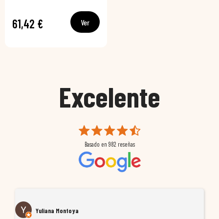
61,42 €
Ver
Excelente
Basado en
982
reseñas
Yuliana Montoya