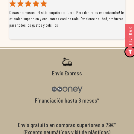
Cosas hermosas!! El sitio engaña por fuera! Pero dentro es espectacular! Te
Tu
atienden super bien y encuentras casi de todo! Excelente calidad, productos
de
para todos los gustos y bolsillos
pr
FILTRAR
re
ti
co
r
Envío Express
Financiación hasta 6 meses*
Envío gratuito en compras superiores a 79€*
(Excepto neumáticos y kit de plásticos)