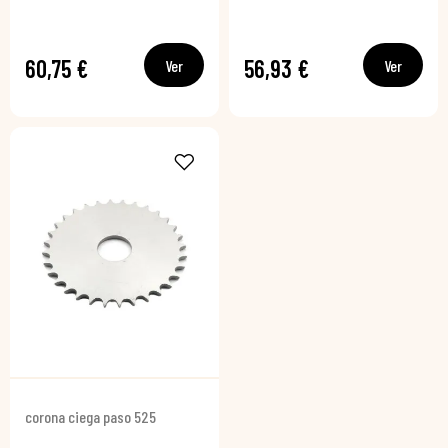
60,75 €
56,93 €
Ver
Ver
corona ciega paso 525