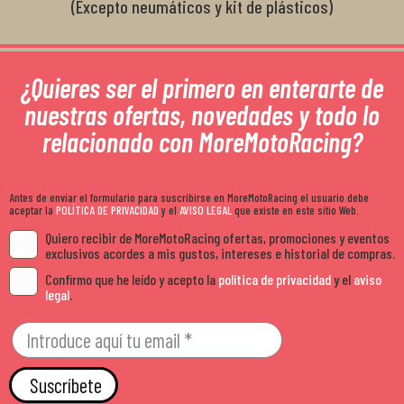
(Excepto neumáticos y kit de plásticos)
¿Quieres ser el primero en enterarte de
nuestras ofertas, novedades y todo lo
relacionado con MoreMotoRacing?
Antes de enviar el formulario para suscribirse en MoreMotoRacing el usuario debe
aceptar la
POLÍTICA DE PRIVACIDAD
y el
AVISO LEGAL
que existe en este sitio Web.
Quiero recibir de MoreMotoRacing ofertas, promociones y eventos
exclusivos acordes a mis gustos, intereses e historial de compras.
Confirmo que he leído y acepto la
política de privacidad
y el
aviso
legal
.
Suscríbete