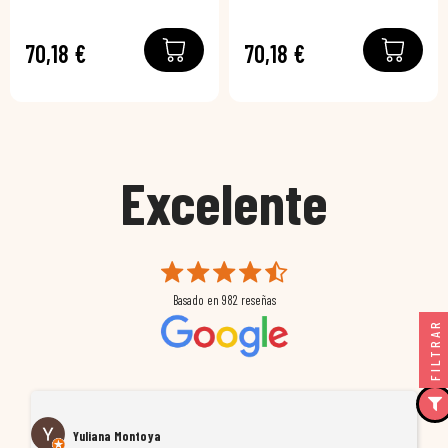
70,18 €
70,18 €
Excelente
Basado en
982
reseñas
FILTRAR
Yuliana Montoya