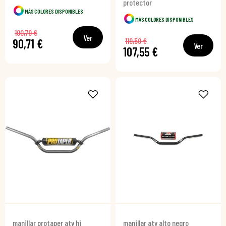
protector
MÁS COLORES DISPONIBLES
MÁS COLORES DISPONIBLES
100,79 €
Ver
119,50 €
90,71 €
Ver
107,55 €
manillar protaper atv hi
manillar atv alto negro