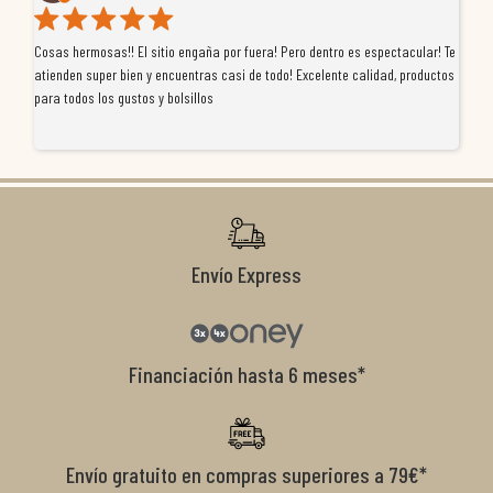
Cosas hermosas!! El sitio engaña por fuera! Pero dentro es espectacular! Te
Tu
atienden super bien y encuentras casi de todo! Excelente calidad, productos
de
para todos los gustos y bolsillos
pr
re
ti
co
r
Envío Express
Financiación hasta 6 meses*
Envío gratuito en compras superiores a 79€*