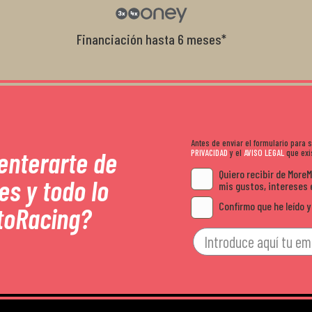
recomendables.
sitio. Calidad, rap
Financiación hasta 6 meses*
Antes de enviar el formulario para
 enterarte de
PRIVACIDAD
y el
AVISO LEGAL
que exis
Quiero recibir de More
es y todo lo
mis gustos, intereses 
Confirmo que he leído y
toRacing?