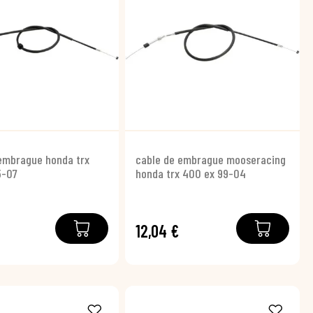
embrague honda trx
cable de embrague mooseracing
5-07
honda trx 400 ex 99-04
12,04 €