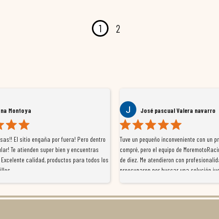
1
2
José pascual Valera navarro
Hector 
ntro
Tuve un pequeño inconveniente con un producto que
Llevo tiempo com
as
compré, pero el equipo de MoremotoRacing se ha portado
que son un diez e
os los
de diez. Me atendieron con profesionalidad, se
precio y un servi
preocuparon por buscar una solución justa y finalmente
con gente que sab
resolvieron el problema de forma rápida y satisfactoria.
venderte por vend
Da gusto tratar con tiendas que realmente se implican
embalados y siem
con el cliente, y me ofrecieron unas condiciones de
el cliente y que d
garantía que no me la igualaron en otros lados. Muy
moto y quieres co