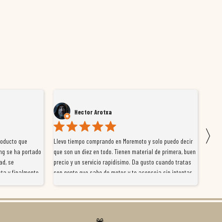
Arotxa
David Perales
〉
prando en Moremoto y solo puedo decir
Vengo comprando desde hace ya un par de a
n todo. Tienen material de primera, buen
la tienda online como acudiendo a las insta
cio rapidísimo. Da gusto cuando tratas
tienen en Madrid. Destacaría sobre todo el e
e de motos y te aconseja sin intentar
trabaja en la tienda ya que en todo moment
er. Los pedidos llegan perfectos, bien
y ayudan para que puedas encontrar lo que 
pre a tiempo. Se nota que les importa
buscando. Se nota la pasión en todo lo que 
isfrutan lo que hacen. Si te gusta la
años que llevan montando en moto. Muy rec
mprar sin complicarte, Moremoto es el