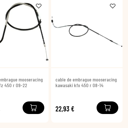
 embrague mooseracing
cable de embrague mooseracing
fz 450 r 09-22
kawasaki kfx 450 r 08-14
€
22,93 €