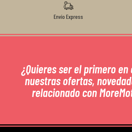
Envío Express
¿Quieres ser el primero en
nuestras ofertas, novedad
relacionado con MoreMo