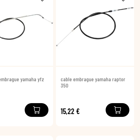
 embrague yamaha yfz
cable embrague yamaha raptor
350
15,22 €