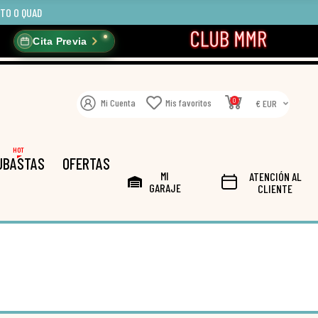
OTO O QUAD
Cita Previa
0
Mi Cuenta
Mis favoritos
€ EUR
HOT
UBASTAS
OFERTAS
MI
ATENCIÓN AL
GARAJE
CLIENTE