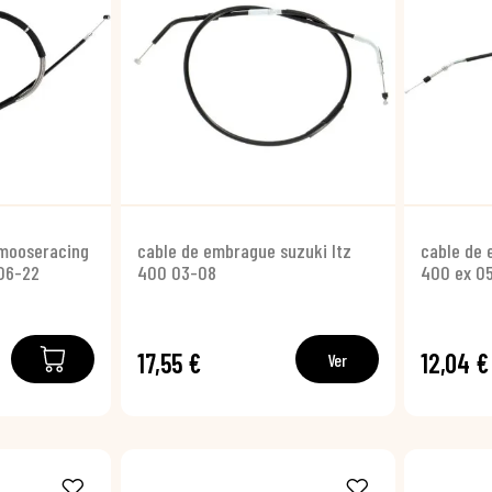
mooseracing
cable de embrague suzuki ltz
cable de 
06-22
400 03-08
400 ex 0
17,55 €
12,04 €
Ver