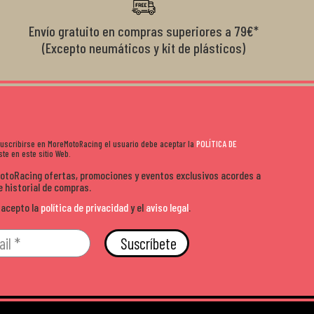
idez y buen rollo. ??️
Envío gratuito en compras superiores a 79€*
(Excepto neumáticos y kit de plásticos)
 suscribirse en MoreMotoRacing el usuario debe aceptar la
POLÍTICA DE
te en este sitio Web.
MotoRacing ofertas, promociones y eventos exclusivos acordes a
e historial de compras.
 acepto la
política de privacidad
y el
aviso legal
.
Suscríbete