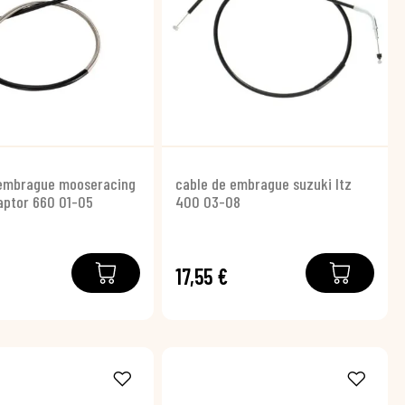
 embrague mooseracing
cable de embrague suzuki ltz
aptor 660 01-05
400 03-08
17,55 €