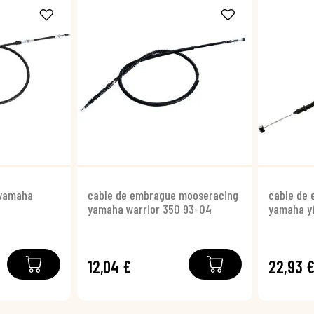
 yamaha
cable de embrague mooseracing
cable de
yamaha warrior 350 93-04
yamaha y
12,04 €
22,93 