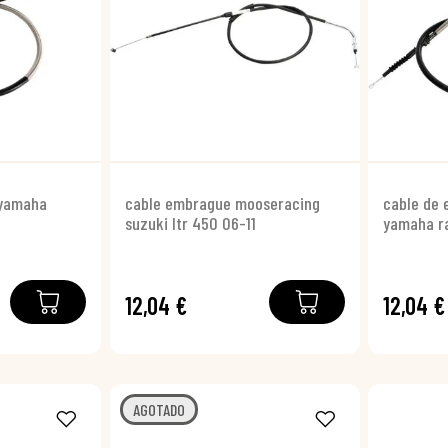
 yamaha
cable embrague mooseracing
cable de
suzuki ltr 450 06-11
yamaha r
12,04 €
12,04 €
AGOTADO