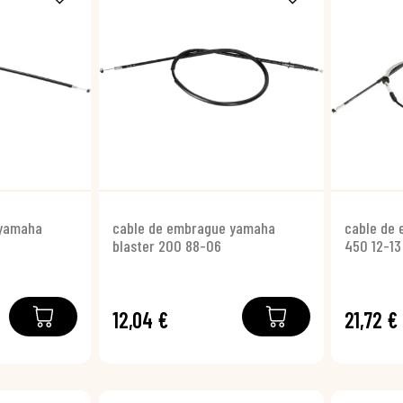
 yamaha
cable de embrague yamaha
cable de
blaster 200 88-06
450 12-13
12,04 €
21,72 €