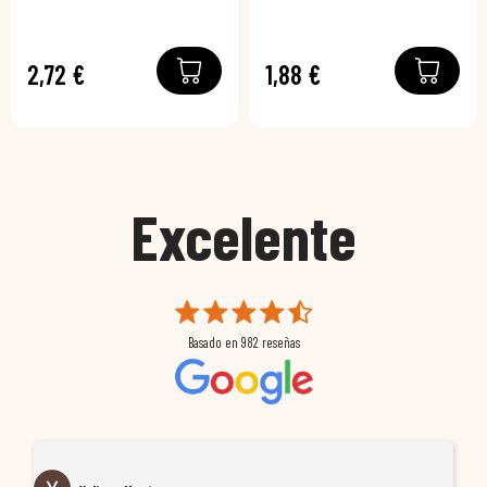
2,72 €
1,88 €
Excelente
Basado en
982
reseñas