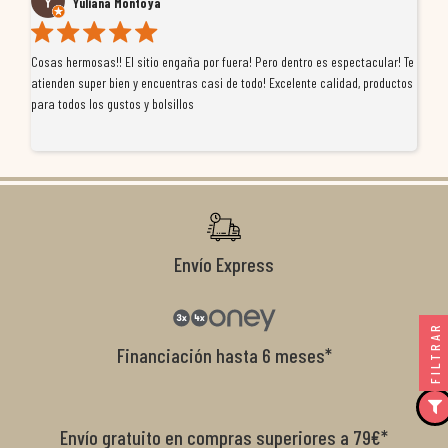
Yuliana Montoya
Cosas hermosas!! El sitio engaña por fuera! Pero dentro es espectacular! Te
Tu
atienden super bien y encuentras casi de todo! Excelente calidad, productos
de
para todos los gustos y bolsillos
pr
re
ti
co
r
Envío Express
FILTRAR
Financiación hasta 6 meses*
Envío gratuito en compras superiores a 79€*