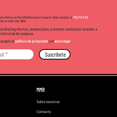
 suscribirse en MoreMotoRacing el usuario debe aceptar la
POLÍTICA DE
te en este sitio Web.
MotoRacing ofertas, promociones y eventos exclusivos acordes a
e historial de compras.
 acepto la
política de privacidad
y el
aviso legal
.
Suscríbete
MMR
Sobre nosotros
Contacto