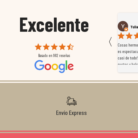
Excelente
Susana García Luis
Yuli
〈
 que
Magnífica atención al cliente. Tuvimos un pequeño
Cosas hermos
mpleados
retraso en el pedido y desde el minuto uno se
es espectacu
Basado en
982
reseñas
a
preocuparon por ayudarnos en todo. Gracias a Sergio,
casi de todo!
magnífico gestor... atento, amable, un servicio de 10.
gustos y bols
Gracias de nuevo por todo!
Envío Express