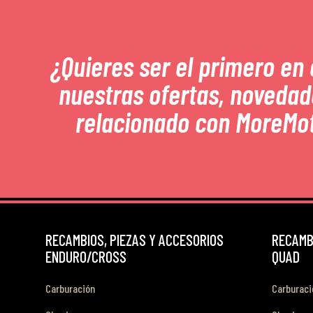
¿Quieres ser el primero en
nuestras ofertas, novedad
relacionado con MoreMo
RECAMBIOS, PIEZAS Y ACCESORIOS
RECAMBI
ENDURO/CROSS
QUAD
Carburación
Carburaci