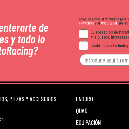
Antes de enviar el formulario para
 enterarte de
PRIVACIDAD
y el
AVISO LEGAL
que exis
Quiero recibir de More
es y todo lo
mis gustos, intereses 
Confirmo que he leído y
toRacing?
OS, PIEZAS Y ACCESORIOS
ENDURO
QUAD
ón
EQUIPACIÓN