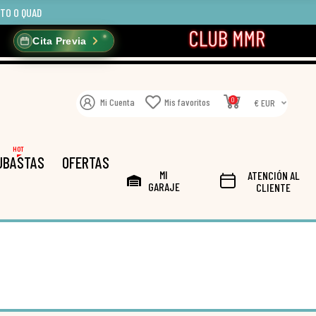
OTO O QUAD
Cita Previa
0
Mi Cuenta
Mis favoritos
€ EUR
HOT
UBASTAS
OFERTAS
MI
ATENCIÓN AL
GARAJE
CLIENTE