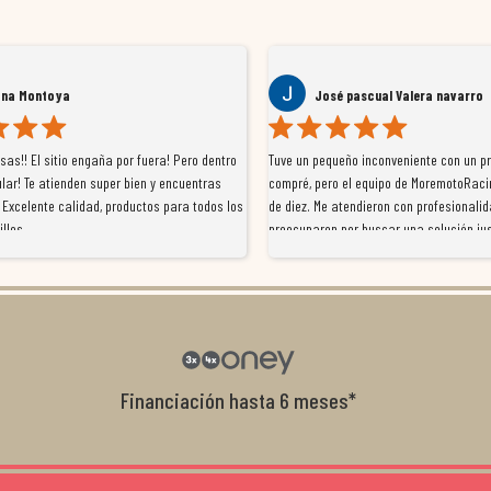
ana Montoya
José pascual Valera navarro
as!! El sitio engaña por fuera! Pero dentro
Tuve un pequeño inconveniente con un p
lar! Te atienden super bien y encuentras
compré, pero el equipo de MoremotoRaci
 Excelente calidad, productos para todos los
de diez. Me atendieron con profesionalid
illos
preocuparon por buscar una solución jus
resolvieron el problema de forma rápida 
Da gusto tratar con tiendas que realme
con el cliente, y me ofrecieron unas con
garantía que no me la igualaron en otro
recomendables.
Financiación hasta 6 meses*