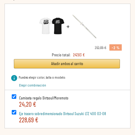
+
-2 %
252,89 €
Precio total:
247,83 €
Añadir ambos al carrito
info
Puedes elegir color, talla o modelo:
Elegir combinación
Camiseta regalo Dirtsoul/Moremoto
24,20 €
Eje trasero sobredimensionado Dirtsoul Suzuki LTZ 400 03-08
228,69 €