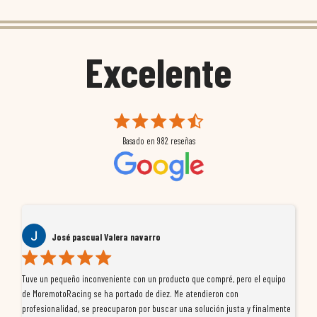
Excelente
Basado en
982
reseñas
José pascual Valera navarro
Te
Tuve un pequeño inconveniente con un producto que compré, pero el equipo
Ll
os
de MoremotoRacing se ha portado de diez. Me atendieron con
to
profesionalidad, se preocuparon por buscar una solución justa y finalmente
gu