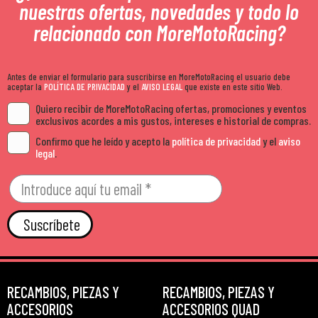
nuestras ofertas, novedades y todo lo
relacionado con MoreMotoRacing?
Antes de enviar el formulario para suscribirse en MoreMotoRacing el usuario debe
aceptar la
POLÍTICA DE PRIVACIDAD
y el
AVISO LEGAL
que existe en este sitio Web.
Quiero recibir de MoreMotoRacing ofertas, promociones y eventos
exclusivos acordes a mis gustos, intereses e historial de compras.
Confirmo que he leído y acepto la
política de privacidad
y el
aviso
legal
.
Suscríbete
RECAMBIOS, PIEZAS Y
RECAMBIOS, PIEZAS Y
ACCESORIOS
ACCESORIOS QUAD