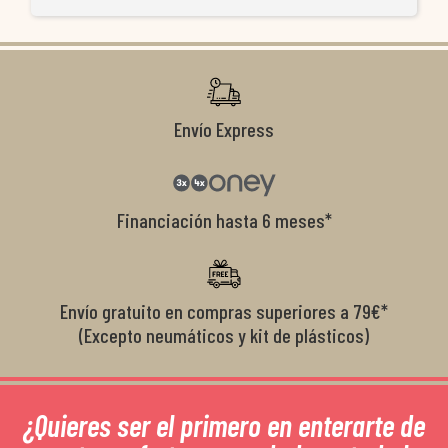
ti
co
r
Envío Express
Financiación hasta 6 meses*
Envío gratuito en compras superiores a 79€*
(Excepto neumáticos y kit de plásticos)
¿Quieres ser el primero en enterarte de