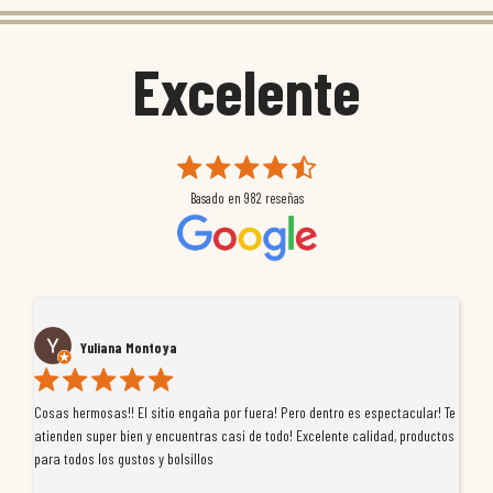
Excelente
Basado en
982
reseñas
Yuliana Montoya
Cosas hermosas!! El sitio engaña por fuera! Pero dentro es espectacular! Te
Tu
atienden super bien y encuentras casi de todo! Excelente calidad, productos
de
para todos los gustos y bolsillos
pr
re