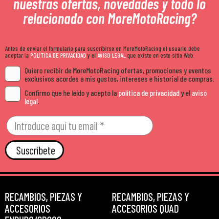
nuestras ofertas, novedades y todo lo
relacionado con MoreMotoRacing?
Antes de enviar el formulario para suscribirse en MoreMotoRacing el usuario debe
aceptar la
POLÍTICA DE PRIVACIDAD
y el
AVISO LEGAL
que existe en este sitio Web.
Quiero recibir de MoreMotoRacing ofertas, promociones y eventos
exclusivos acordes a mis gustos, intereses e historial de compras.
Confirmo que he leído y acepto la
política de privacidad
y el
aviso
legal
.
Suscríbete
RECAMBIOS, PIEZAS Y
RECAMBIOS, PIEZAS Y
ACCESORIOS
ACCESORIOS QUAD