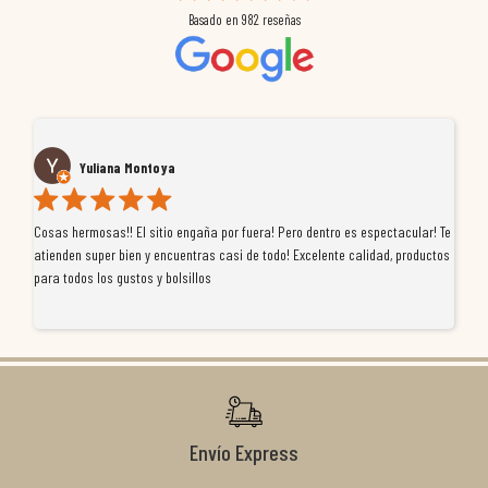
Basado en
982
reseñas
Yuliana Montoya
Cosas hermosas!! El sitio engaña por fuera! Pero dentro es espectacular! Te
Tu
atienden super bien y encuentras casi de todo! Excelente calidad, productos
de
para todos los gustos y bolsillos
pr
re
ti
co
r
Envío Express