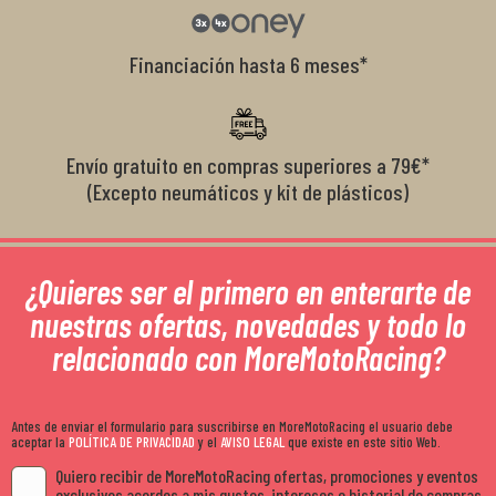
Financiación hasta 6 meses*
Envío gratuito en compras superiores a 79€*
(Excepto neumáticos y kit de plásticos)
¿Quieres ser el primero en enterarte de
nuestras ofertas, novedades y todo lo
relacionado con MoreMotoRacing?
Antes de enviar el formulario para suscribirse en MoreMotoRacing el usuario debe
aceptar la
POLÍTICA DE PRIVACIDAD
y el
AVISO LEGAL
que existe en este sitio Web.
Quiero recibir de MoreMotoRacing ofertas, promociones y eventos
exclusivos acordes a mis gustos, intereses e historial de compras.