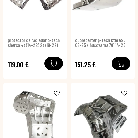
protector de radiador p-tech
cubrecarter p-tech ktm 690
sherco 4t (14-22) 2t (18-22)
08-25 / husqvarna 701 14-25
119,00 €
151,25 €