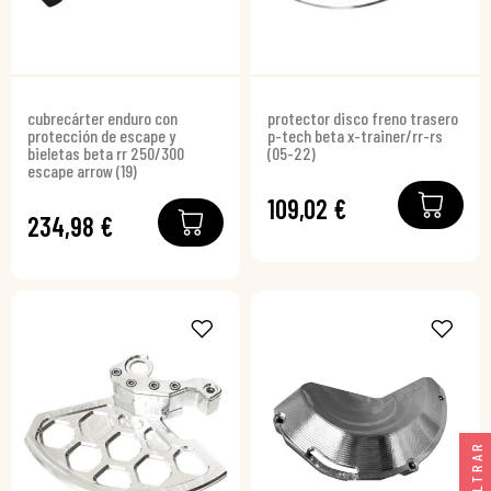
cubrecárter enduro con
protector disco freno trasero
protección de escape y
p-tech beta x-trainer/rr-rs
bieletas beta rr 250/300
(05-22)
escape arrow (19)
109,02 €
234,98 €
FILTRAR