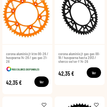
corona aluminio jt ktm 00-26 /
corona aluminio jt gas gas 00-
husqvarna 14-26 / gas gas 21-
19 / husqvarna hasta 2013 /
26
sherco se/se-f 14-26
MÁS COLORES DISPONIBLES
42,35 €
Ver
42,35 €
Ver