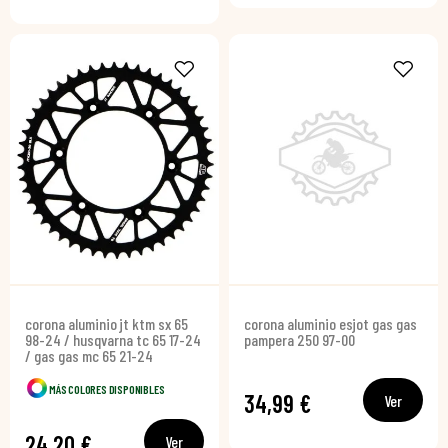
corona aluminio jt ktm sx 65
corona aluminio esjot gas gas
98-24 / husqvarna tc 65 17-24
pampera 250 97-00
/ gas gas mc 65 21-24
MÁS COLORES DISPONIBLES
34,99 €
Ver
24,20 €
Ver