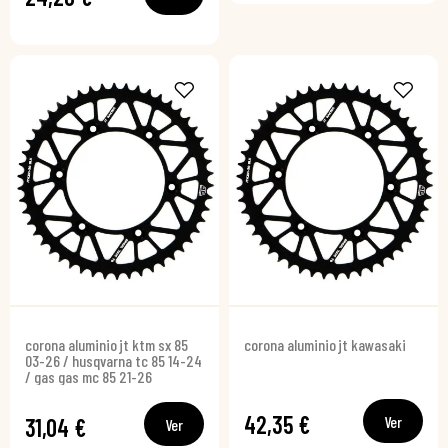
corona aluminio jt ktm sx 85
corona aluminio jt kawasaki
03-26 / husqvarna tc 85 14-24
/ gas gas mc 85 21-26
42,35 €
Ver
31,04 €
Ver