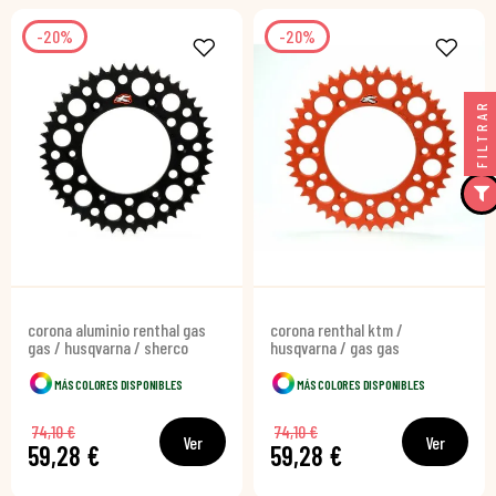
-20%
-20%
FILTRAR
corona aluminio renthal gas
corona renthal ktm /
gas / husqvarna / sherco
husqvarna / gas gas
MÁS COLORES DISPONIBLES
MÁS COLORES DISPONIBLES
74,10 €
74,10 €
Ver
Ver
59,28 €
59,28 €