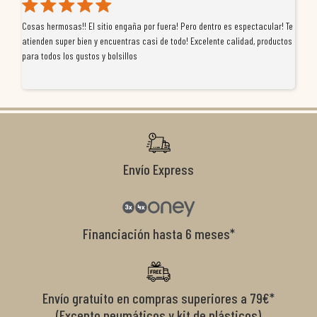
Cosas hermosas!! El sitio engaña por fuera! Pero dentro es espectacular! Te
Tu
atienden super bien y encuentras casi de todo! Excelente calidad, productos
de
para todos los gustos y bolsillos
pr
re
ti
co
r
Envío Express
Financiación hasta 6 meses*
Envío gratuito en compras superiores a 79€*
(Excepto neumáticos y kit de plásticos)