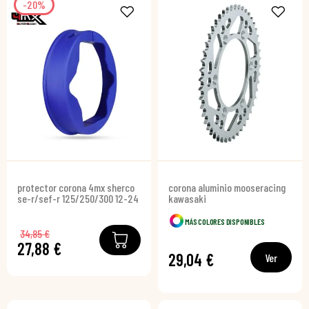
-20%
protector corona 4mx sherco
corona aluminio mooseracing
se-r/sef-r 125/250/300 12-24
kawasaki
MÁS COLORES DISPONIBLES
34,85 €
27,88 €
29,04 €
Ver