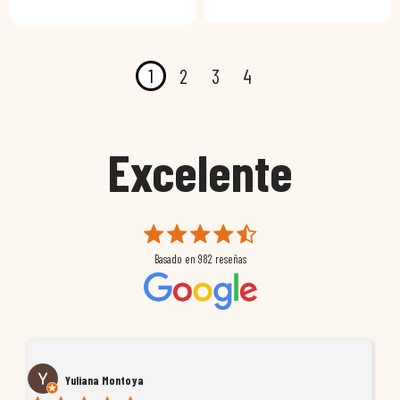
1
2
3
4
Excelente
Basado en
982
reseñas
Yuliana Montoya