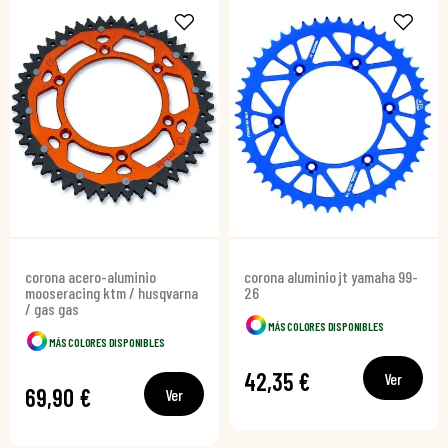
corona acero-aluminio
corona aluminio jt yamaha 99-
mooseracing ktm / husqvarna
26
/ gas gas
MÁS COLORES DISPONIBLES
MÁS COLORES DISPONIBLES
42,35 €
Ver
69,90 €
Ver