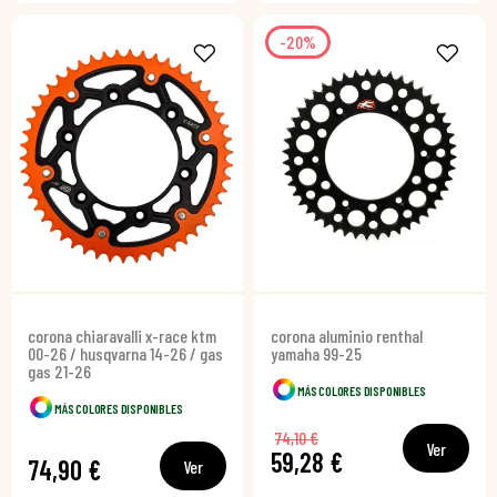
-20%
corona chiaravalli x-race ktm
corona aluminio renthal
00-26 / husqvarna 14-26 / gas
yamaha 99-25
gas 21-26
MÁS COLORES DISPONIBLES
MÁS COLORES DISPONIBLES
74,10 €
Ver
59,28 €
74,90 €
Ver