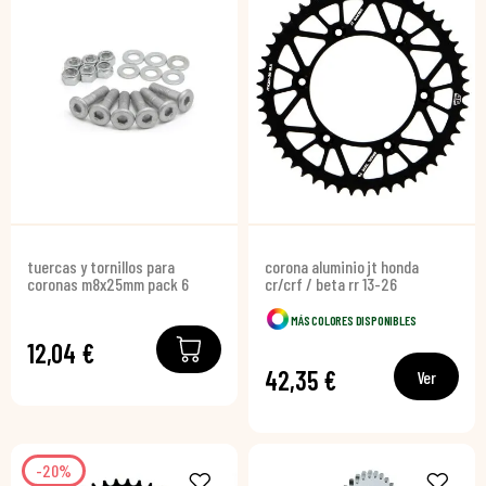
tuercas y tornillos para
corona aluminio jt honda
coronas m8x25mm pack 6
cr/crf / beta rr 13-26
MÁS COLORES DISPONIBLES
12,04 €
42,35 €
Ver
-20%