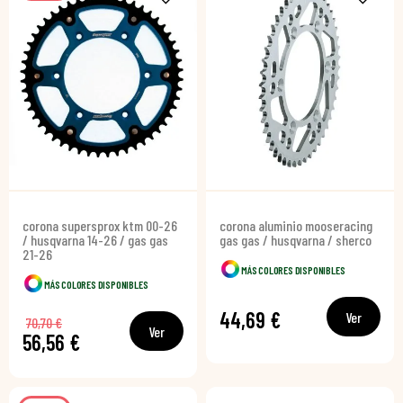
corona supersprox ktm 00-26
corona aluminio mooseracing
/ husqvarna 14-26 / gas gas
gas gas / husqvarna / sherco
21-26
MÁS COLORES DISPONIBLES
MÁS COLORES DISPONIBLES
44,69 €
Ver
70,70 €
Ver
56,56 €